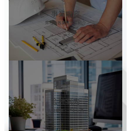
ク
事業内容
弊社の各業務をご紹介
カ
バ
ー
リ
ン
ク
会社案内
会社概要・アクセス